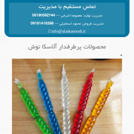
تماس مستقیم با مدیریت
مدیریت تولید: معصومه اشرفی —
09190592744
مدیریت فروش: محمود اسماعیلی —
09191416398
info@alaskanoosh.ir
محصولات پرطرفدار آلاسکا نوش