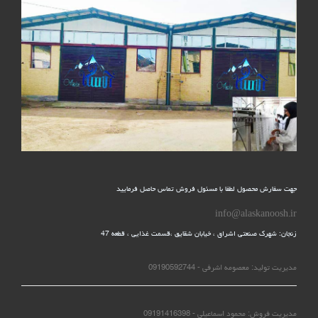
جهت سفارش محصول لطفا با مسئول فروش تماس حاصل فرمایید
info@alaskanoosh.ir
زنجان: شهرک صنعتی اشراق ، خیابان شقایق ،قسمت غذایی ، قطعه 47
مدیریت تولید: معصومه اشرفی - 09190592744
مدیریت فروش: محمود اسماعیلی - 09191416398