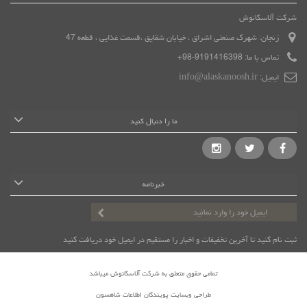
شرکت آلاسکانوش
زنجان: شهرک صنعتی اشراق ، خیابان شقایق ،قسمت غذایی ، قطعه 47
تماس با ما:
9191416398-98+
ایمیل:
info@alaskanoosh.ir
ما را دنبال کنید
خبرنامه
ثبت نام کنید تا آخرین تخفیفات و اخبار را مستقیم در ایمیل خود دریافت کنید
تمامی حقوق متعلق به شرکت آلاسکانوش میباشد
طراحی وبسایت پویندگان اطلاعات شاهسون