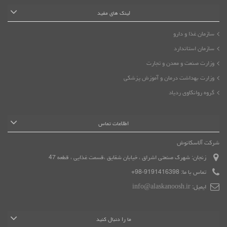
لینک های مفید
سازمان غذا و دارو
سازمان استاندارد
وزارت صنعت و معدن و تجارت
وزارت بهداشت درمان و آموزش پزشکی
گروه روانکاوی ردیاد
اطلاعات تماس
شرکت آلاسکانوش
زنجان: شهرک صنعتی اشراق ، خیابان شقایق ،قسمت غذایی ، قطعه 47
تماس با ما:
9191416398-98+
ایمیل:
info@alaskanoosh.ir
ما را دنبال کنید