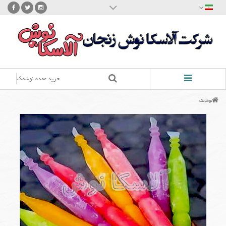
شرکت آلاسکانوش
محصول نوشمک در ایران از سال ها قبل با فن آوری ها و ظرفیت های مختلف تولید شده
است.
در صنایع غذایی آلاسکانوش با جدید ترین فن آوری ها و بالاترین ظرفیت تولید اقدام به تولید
نوشمک آلاسکانوش کرده ایم . نوشمک ما در زیر مجموعه فرآورده های یخی و یخمک قرار می
گیرد و با نام آلاسکا نوش عرضه می گردد.
این محصولات با نظارت کامل متخصصین صنایع غذایی معاونت صنایع غذا و دارو و اداره نظارت
خرید عمده نوشمک
بر استاندارد جمهوری اسلامی ایران و مطابق با استانداردهای در نظر گرفته شده و شایسته
مصرف کنندگان و کودکان پاک سرزمینمان در استان زنجان (شهر زنجان) تولید و در کل کشور
عرضه می گردد. صنایع غذایی آلاسکا نوش به عنوان بزرگترین تولید کننده نوشمک در کشور با
نوشمک
افتخار در زنجان با 15 سال سابقه کار اقدام به تولید نوشمک در وزن های مختلف و اشکال
مختلف می کند و توانایی تولید در تمامی وزن ها را به صورت اختصاصی دارد.
با توجه به ظرفیت تولید بالا و خط تولید مدرن و به روز و افراد مجرب آموزش دیده و به روز
توانایی تولید تمامی شکل های نوشمک از جمله نوشمک پیچی ، نوشمک عروسکی، نوشمک
تفنگی ، نوشمک خرسی، نوشمک شمشیری، نوشمک موزی ، نوشمک هویجی را دارد.
تماس با ما
مدیریت تولید: معصومه اشرفی - 09191416398
مدیریت فروش: محمود اسماعیلی - 09190592744
info@alaskanoosh.ir
زنجان: شهرک صنعتی اشراق ، خیابان شقایق ،قسمت غذایی ، قطعه 47