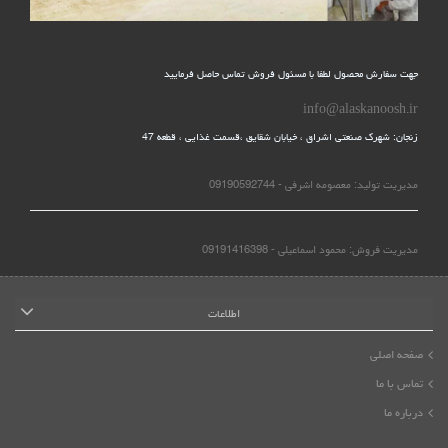
جهت سفارش محصول لطفا با مسئول فروش تماس حاصل فرمایید
info@alaskanoosh.ir
زنجان: شهرک صنعتی اشراق ، خیابان شقایق ،قسمت غذایی ، قطعه 47
مدیریت تولید: معصومه اشرفی - 09190592744
مدیریت فروش: محمود اسماعیلی - 09191416398
اطلاعات
صفحه اصلی
تماس با ما
درباره ما