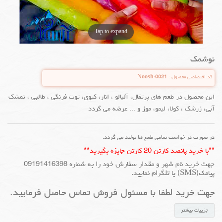
Tap to expand
نوشمک
کد اختصاصی محصول :
Noosh-0021
این محصول در طعم های پرتقال، آلبالو ، انار، کیوی، توت فرنگی ، طالبی ، تمشک
آبی، زرشک ، کولا، لیمو، موز و ... عرضه می گردد
در صورت در خواست تمامی طمع ها تولید می گردد.
**با خرید پانصد کارتن 20 کارتن جایزه بگیرید**
جهت خرید نام شهر و مقدار سفارش خود را به شماره 09191416398
پیامک(SMS) یا تلگرام نمایید.
جهت خرید لطفا با مسئول فروش تماس حاصل فرمایید.
جزییات بیشتر