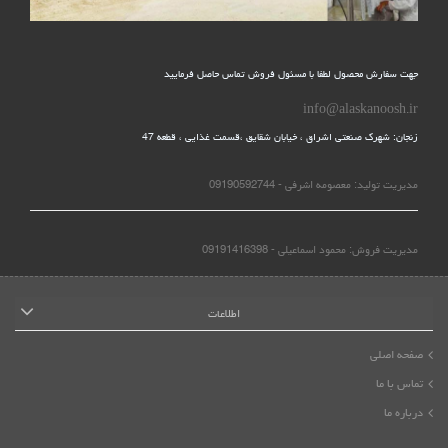
جهت سفارش محصول لطفا با مسئول فروش تماس حاصل فرمایید
info@alaskanoosh.ir
زنجان: شهرک صنعتی اشراق ، خیابان شقایق ،قسمت غذایی ، قطعه 47
مدیریت تولید: معصومه اشرفی - 09190592744
مدیریت فروش: محمود اسماعیلی - 09191416398
اطلاعات
صفحه اصلی
تماس با ما
درباره ما