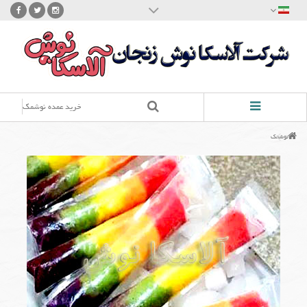
شرکت آلاسکانوش
محصول نوشمک در ایران از سال ها قبل با فن آوری ها و ظرفیت های مختلف تولید شده
است.
در صنایع غذایی آلاسکانوش با جدید ترین فن آوری ها و بالاترین ظرفیت تولید اقدام به تولید
نوشمک آلاسکانوش کرده ایم . نوشمک ما در زیر مجموعه فرآورده های یخی و یخمک قرار می
گیرد و با نام آلاسکا نوش عرضه می گردد.
این محصولات با نظارت کامل متخصصین صنایع غذایی معاونت صنایع غذا و دارو و اداره نظارت
خرید عمده نوشمک
بر استاندارد جمهوری اسلامی ایران و مطابق با استانداردهای در نظر گرفته شده و شایسته
مصرف کنندگان و کودکان پاک سرزمینمان در استان زنجان (شهر زنجان) تولید و در کل کشور
عرضه می گردد. صنایع غذایی آلاسکا نوش به عنوان بزرگترین تولید کننده نوشمک در کشور با
نوشمک
افتخار در زنجان با 15 سال سابقه کار اقدام به تولید نوشمک در وزن های مختلف و اشکال
مختلف می کند و توانایی تولید در تمامی وزن ها را به صورت اختصاصی دارد.
با توجه به ظرفیت تولید بالا و خط تولید مدرن و به روز و افراد مجرب آموزش دیده و به روز
توانایی تولید تمامی شکل های نوشمک از جمله نوشمک پیچی ، نوشمک عروسکی، نوشمک
تفنگی ، نوشمک خرسی، نوشمک شمشیری، نوشمک موزی ، نوشمک هویجی را دارد.
تماس با ما
مدیریت تولید: معصومه اشرفی - 09191416398
مدیریت فروش: محمود اسماعیلی - 09190592744
info@alaskanoosh.ir
زنجان: شهرک صنعتی اشراق ، خیابان شقایق ،قسمت غذایی ، قطعه 47