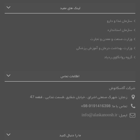
لینک های مفید
سازمان غذا و دارو
سازمان استاندارد
وزارت صنعت و معدن و تجارت
وزارت بهداشت درمان و آموزش پزشکی
گروه روانکاوی ردیاد
اطلاعات تماس
شرکت آلاسکانوش
زنجان: شهرک صنعتی اشراق ، خیابان شقایق ،قسمت غذایی ، قطعه 47
تماس با ما:
9191416398-98+
ایمیل:
info@alaskanoosh.ir
ما را دنبال کنید