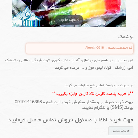
Tap to expand
نوشمک
کد اختصاصی محصول :
Noosh-0018
این محصول در طعم های پرتقال، آلبالو ، انار، کیوی، توت فرنگی ، طالبی ، تمشک
آبی، زرشک ، کولا، لیمو، موز و ... عرضه می گردد
در صورت در خواست تمامی طمع ها تولید می گردد.
**با خرید پانصد کارتن 20 کارتن جایزه بگیرید**
جهت خرید نام شهر و مقدار سفارش خود را به شماره 09191416398
پیامک(SMS) یا تلگرام نمایید.
جهت خرید لطفا با مسئول فروش تماس حاصل فرمایید.
جزییات بیشتر